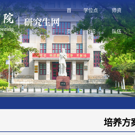
首
学位点
师资
页
介绍
队伍
培养方