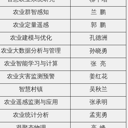
农业群智感知
兰 鹏
农业定量遥感
郭 鹏
农业建模与优化
孔德洲
农业大数据分析与管理
孙晓勇
农业智能学习与计算
张 亮
农业灾害监测预警
姜红花
智慧村镇
吴秋兰
农业遥感监测与应用
张承明
农业统计分析
孟宪勇
凝聚态物理
高 峰