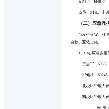
副组长：邱健壮
成员：刘晓、宋
（二）应急救
当发生火灾、触
自救、互救措施。
1、
中
心
应急救援
王志军：
69332
邱健壮：
69246
北校区管理人
南校区管理人
宋
涛